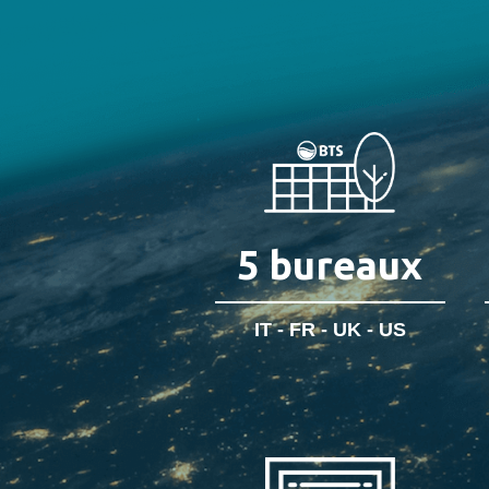
5
bureaux
IT - FR - UK - US