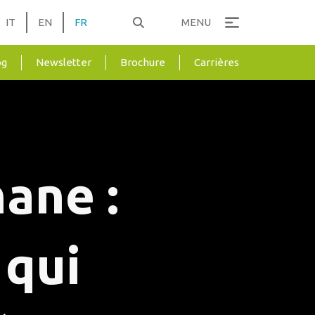
IT
EN
FR
MENU
og
Newsletter
Brochure
Carrières
ane :
 qui