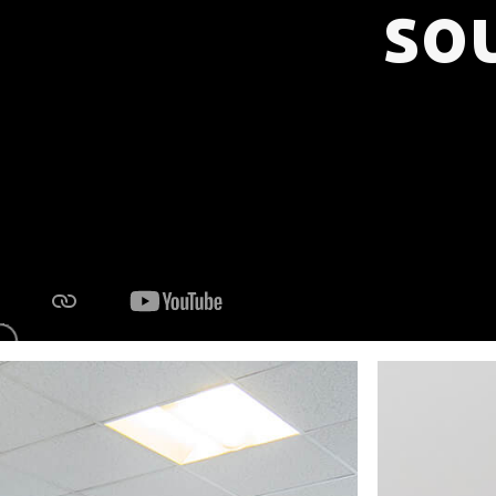
so
Press & Media
|
Blog
|
Private area