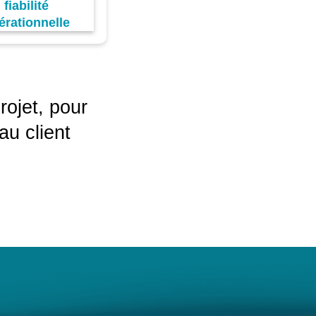
fiabilité
érationnelle
ojet, pour
au client