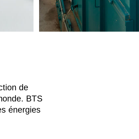
ction de
e monde. BTS
es énergies