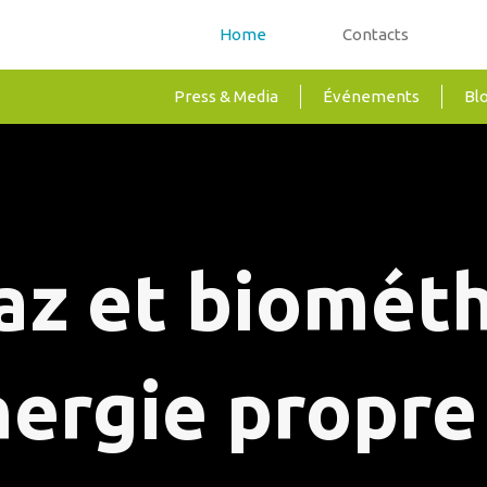
Home
Contacts
Press & Media
Événements
Bl
az et biométh
nergie propre