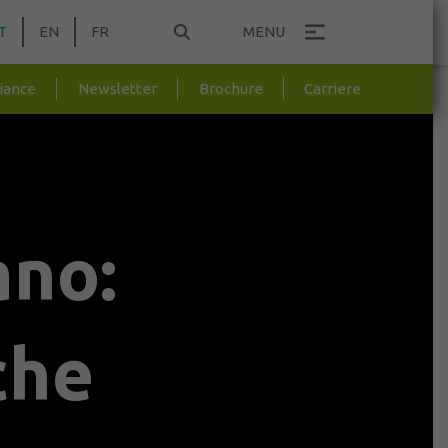
T
EN
FR
MENU
Newsletter
Brochure
liance
Carriere
ano:
che