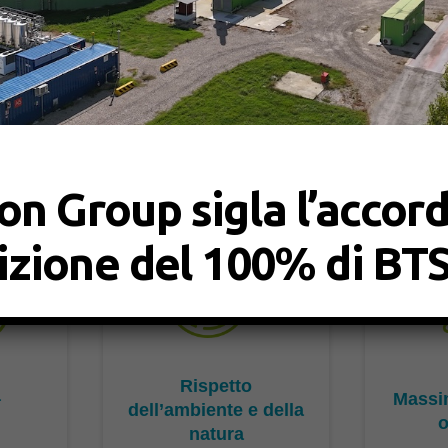
ealizzate in base alle esigenze del cliente dalla fase di p
’assistenza, affinché l’impianto si integri nel contesto e po
.
on Group sigla l’accor
sizione del 100% di BT
Rispetto
à
Massim
dell’ambiente e della
o
natura