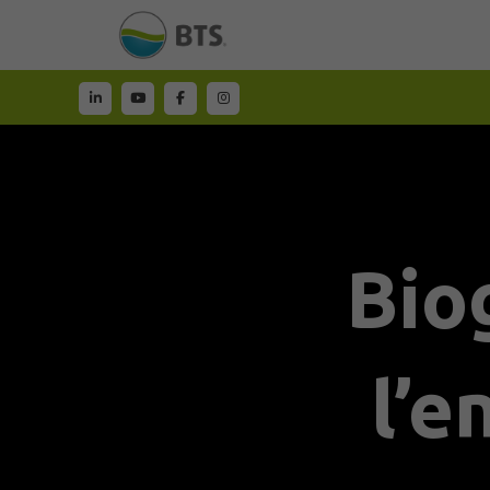
Bio
Press & Media
|
l’e
Area riservata