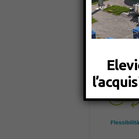
Offriamo soluzioni r
costruzione, fino all
aggiunto all’azienda
Elevi
l’acqui
Flessibilit