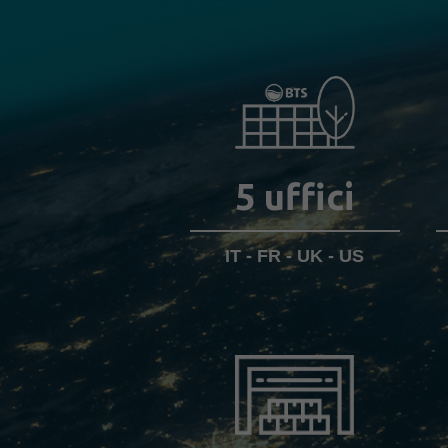
5
uffici
IT - FR - UK - US