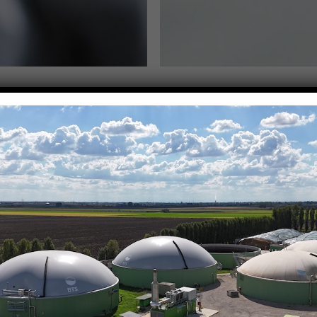
 gestiamo impianti di biogas e biomet
 mondo. Siamo BTS Biogas, un’azienda
 energie rinnovabili da oltre 25 anni.