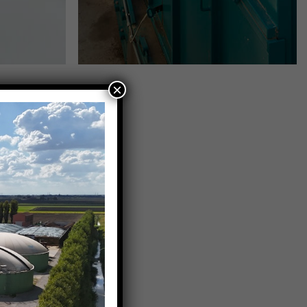
×
ano, in
 leader nel