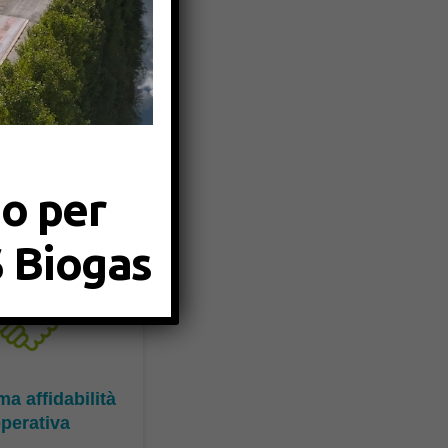
rogettazione alla
rti valore
do per
S Biogas
a affidabilità
perativa