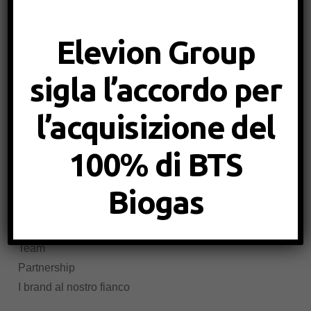
Via Vento, 9
37010 Affi (VR)
Elevion Group
T
+39 045 485 42 05
sigla l’accordo per
info@bts-biogas.com
l’acquisizione del
P.Iva IT02590590218
N.REA VR-390166
100% di BTS
Capitale sociale: 100.000,00 €
Azienda
Biogas
Chi siamo
Mission e valori
Team
Partnership
I brand al nostro fianco