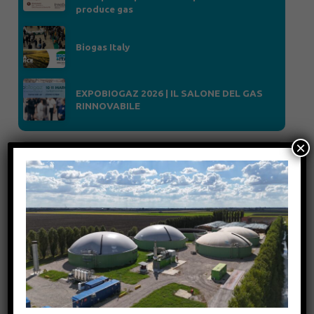
produce gas
Biogas Italy
EXPOBIOGAZ 2026 | IL SALONE DEL GAS
RINNOVABILE
×
BTS Biogas Srl