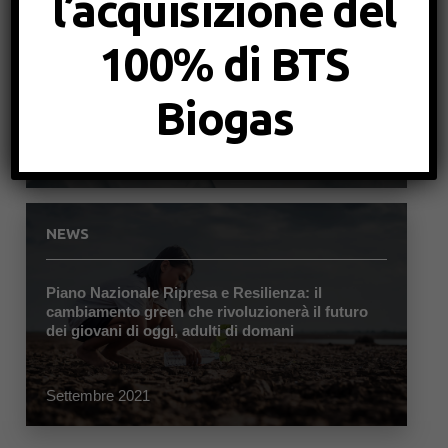
l’acquisizione del
NEWS
100% di BTS
Nuovo servizio BTS Biogas: Consulenza
Autorizzativa
Biogas
Marzo 2022
NEWS
Piano Nazionale Ripresa e Resilienza: il
cambiamento green che rivoluzionerà il futuro
dei giovani di oggi, adulti di domani
Settembre 2021