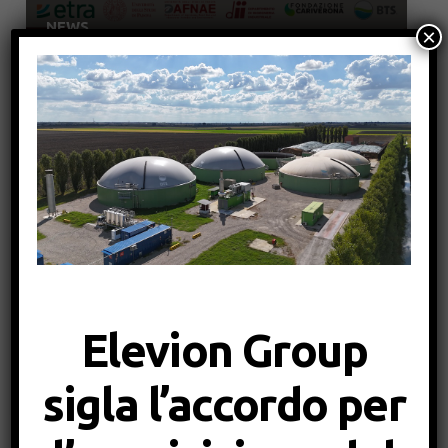
NEWS
×
Dall’umido di casa all’impianto pilota: La
Bioplastica a fine vita produce biogas
Aprile 2026
NEWS
BTS Biogas come osservatore industriale nel
progetto di ricerca europeo CO2toCH4
Elevion Group
sigla l’accordo per
Aprile 2023