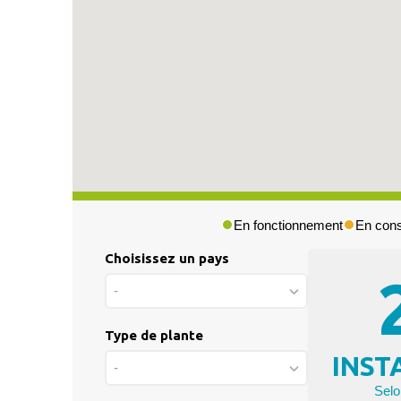
En fonctionnement
En cons
Choisissez un pays
Press & Media
-
|
Blog
Type de plante
|
INST
Private area
-
Selo