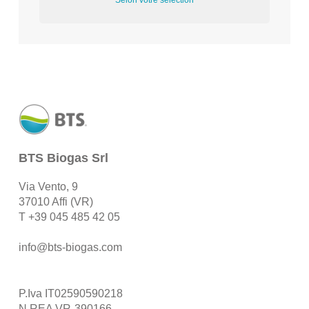
Selon votre sélection
BTS Biogas Srl
Via Vento, 9
37010 Affi (VR)
T
+39 045 485 42 05
info@bts-biogas.com
P.Iva IT02590590218
N.REA VR-390166