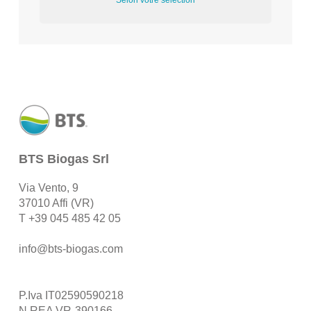
Selon votre sélection
BTS Biogas Srl
Via Vento, 9
37010 Affi (VR)
T
+39 045 485 42 05
info@bts-biogas.com
P.Iva IT02590590218
N.REA VR-390166