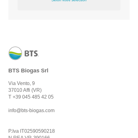
Selon votre sélection
BTS Biogas Srl
Via Vento, 9
37010 Affi (VR)
T
+39 045 485 42 05
info@bts-biogas.com
P.Iva IT02590590218
N.REA VR-390166