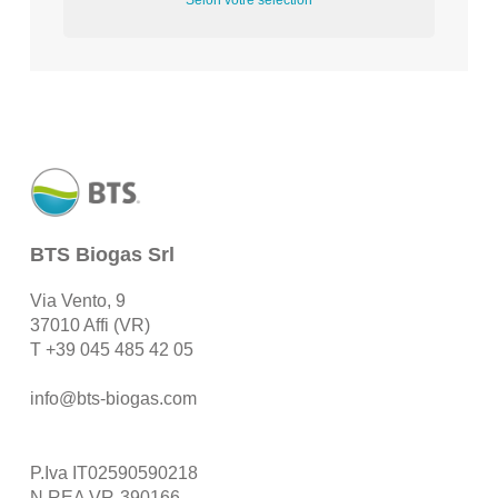
Selon votre sélection
BTS Biogas Srl
Via Vento, 9
37010 Affi (VR)
T
+39 045 485 42 05
info@bts-biogas.com
P.Iva IT02590590218
N.REA VR-390166