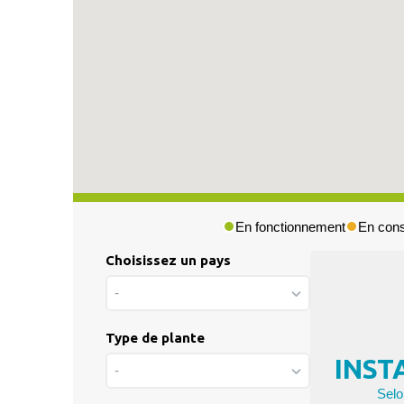
En fonctionnement
En cons
Choisissez un pays
Press & Media
-
|
Blog
Type de plante
|
INST
Private area
-
Selo