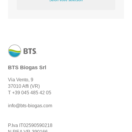
Selon votre sélection
BTS Biogas Srl
Via Vento, 9
37010 Affi (VR)
T
+39 045 485 42 05
info@bts-biogas.com
P.Iva IT02590590218
N.REA VR-390166