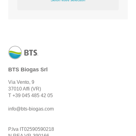
Selon votre sélection
BTS Biogas Srl
Via Vento, 9
37010 Affi (VR)
T
+39 045 485 42 05
info@bts-biogas.com
P.Iva IT02590590218
N.REA VR-390166