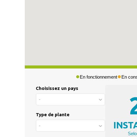
En fonctionnement
En cons
Choisissez un pays
Press & Media
-
|
Blog
Type de plante
|
INST
Private area
-
Selo