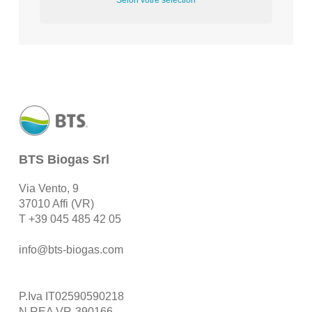
Selon votre sélection
BTS Biogas Srl
Via Vento, 9
37010 Affi (VR)
T
+39 045 485 42 05
info@bts-biogas.com
P.Iva IT02590590218
N.REA VR-390166