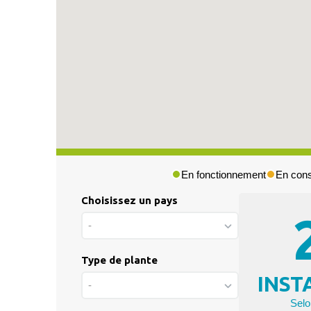
En fonctionnement
En cons
Choisissez un pays
Press & Media
-
|
Blog
Type de plante
|
INST
Private area
-
Selo