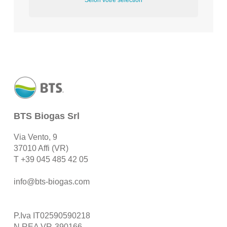
Selon votre sélection
BTS Biogas Srl
Via Vento, 9
37010 Affi (VR)
T
+39 045 485 42 05
info@bts-biogas.com
P.Iva IT02590590218
N.REA VR-390166