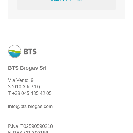
Selon votre sélection
BTS Biogas Srl
Via Vento, 9
37010 Affi (VR)
T
+39 045 485 42 05
info@bts-biogas.com
P.Iva IT02590590218
N.REA VR-390166