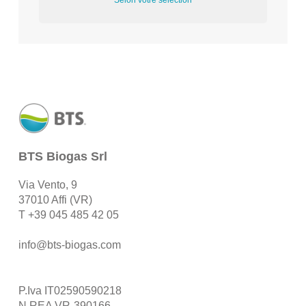
Selon votre sélection
BTS Biogas Srl
Via Vento, 9
37010 Affi (VR)
T
+39 045 485 42 05
info@bts-biogas.com
P.Iva IT02590590218
N.REA VR-390166