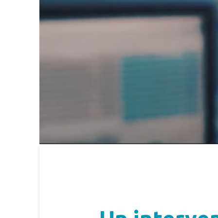
Press & Media
|
Blog
|
Private area