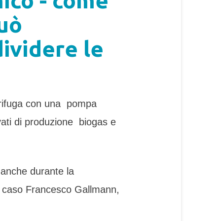
ico - come
può
ividere le
entrifuga con una pompa
vati di produzione biogas e
à anche durante la
sto caso Francesco Gallmann,