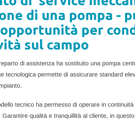
nto di service meccan
ione di una pompa - 
'opportunità per cond
vità sul campo
o reparto di assistenza ha sostituito una pompa c
ne tecnologica permette di assicurare standard ele
’impianto.
modello tecnico ha permesso di operare in continuit
 Garantire qualità e tranquillità al cliente, in que