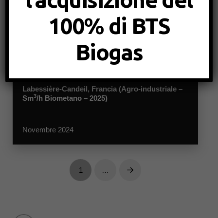
Mios, Francia (FORSU – Sm
/h Biometano – )
100% di BTS
Novembre 2024
Biogas
Labessière-Candeil, Francia (Agro-industriale –
3
Sm
/h Biometano – 2025)
Novembre 2024
1
…
Next