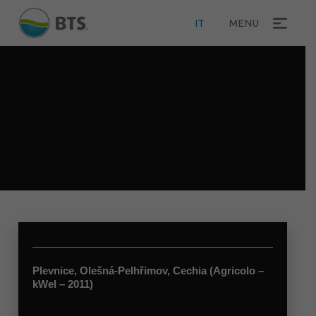
IT
MENU
Plevnice, Olešná-Pelhřimov, Cechia (Agricolo –
kWel – 2011)