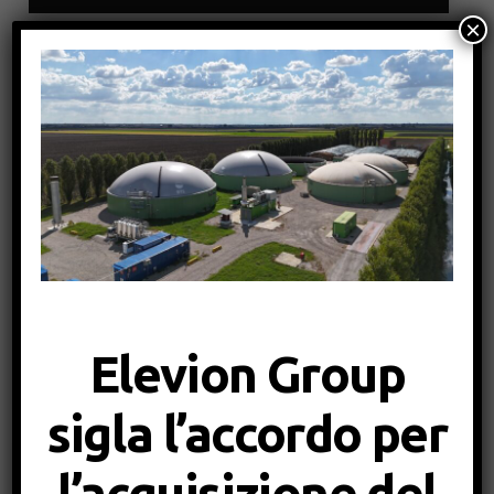
×
Bordeaux, Francia (Agricolo – Sm3 – 2025)
Giugno 2025
Mettet, Belgio (Agricolo – kWel – )
Elevion Group
Novembre 2024
sigla l’accordo per
l’acquisizione del
3