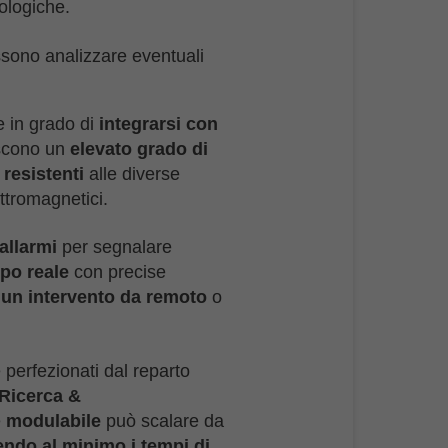
ologiche.
ssono analizzare eventuali
 e in grado di
integrarsi con
iscono un
elevato grado di
o
resistenti
alle diverse
ttromagnetici.
allarmi
per segnalare
mpo reale
con precise
,
un intervento da remoto
o
perfezionati dal reparto
Ricerca &
e
modulabile
può scalare da
endo al minimo i tempi di