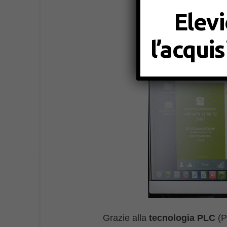
Elevi
l’acqui
Grazie alla
tecnologia PLC
(P