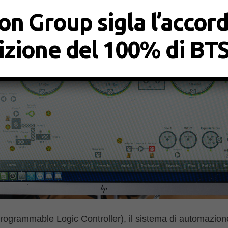
on Group sigla l’accor
sizione del 100% di BT
rogrammable Logic Controller), il sistema di automazio