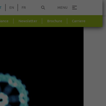
T
EN
FR
MENU
Newsletter
Brochure
liance
Carriere