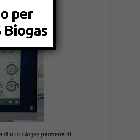
do per
S Biogas
ne di BTS Biogas
permette di