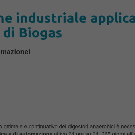
 industriale applica
 di Biogas
tomazione!
 ottimale e continuativo dei digestori anaerobici è nece
nica e di automazione
attivo 24 ore su 24, 365 giorni all