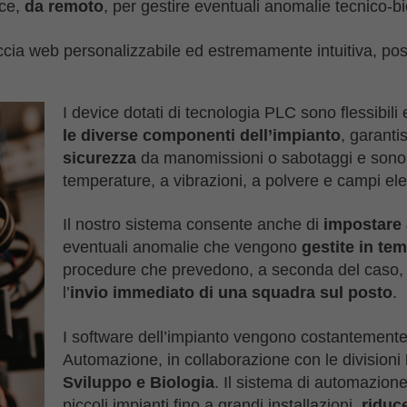
ice,
da remoto
, per gestire eventuali anomalie tecnico-bi
faccia web personalizzabile ed estremamente intuitiva, po
I device dotati di tecnologia PLC sono flessibili
le diverse componenti dell’impianto
, garant
sicurezza
da manomissioni o sabotaggi e son
temperature, a vibrazioni, a polvere e campi ele
Il nostro sistema consente anche di
impostare 
eventuali anomalie che vengono
gestite in te
procedure che prevedono, a seconda del caso
l’
invio immediato di una squadra sul posto
.
I software dell’impianto vengono costantemente 
Automazione, in collaborazione con le divisioni
Sviluppo e Biologia
. Il sistema di automazion
piccoli impianti fino a grandi installazioni,
riduc