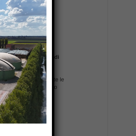
n
sistema proprietario di
ogica ed economica.
tomazione
che guida tutte le
alla cogenerazione, fino
ativa resa.