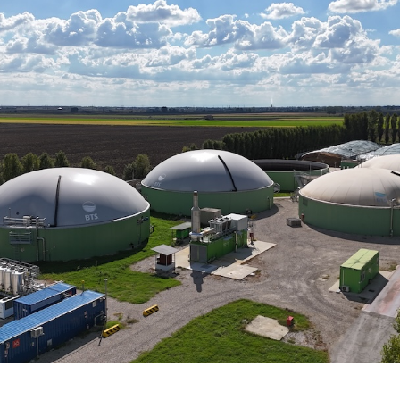
ra costantemente gli impianti da remoto, attraverso u
rado di garantire la massima efficienza agronomica, biol
 sofisticato sistema si basano su un
software per l’au
silamento al pretrattamento, dalla digestione anaerobica 
 un
software per la gestione delle biomasse
e della rel