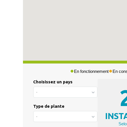
En fonctionnement
En cons
Choisissez un pays
Press & Media
-
|
Blog
Type de plante
|
INST
Private area
-
Selo