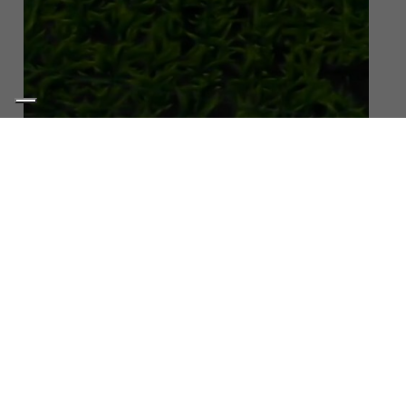
Un’attività economica più
sostenibile e compatibile con
l’ambiente
Impianti industriali