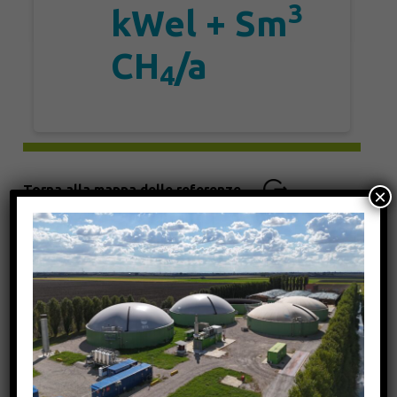
3
kWel + Sm
CH
/a
4
Torna alla mappa delle referenze
×