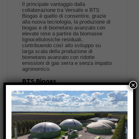
Il principale vantaggio dalla
collaborazione tra Versalis e BTS
Biogas è quello di consentire, grazie
alla nuova tecnologia, la produzione di
biogas e di biometano avanzato con
elevate rese a partire da biomasse
lignocellulosiche residuali,
contribuendo così allo sviluppo su
larga scala della produzione di
biometano avanzato con ridotte
emissioni di gas serra e senza impatto
agronomico.
BTS Biogas
×
BTS Biogas è leader tecnologico con
oltre 25 anni di esperienza a livello
mondiale nel campo della digestione
anaerobica. L’azienda si occupa dello
sviluppo, dell’ingegneria, della
costruzione e della manutenzione di
oltre 250 impianti di biogas in Europa,
nord America ed est asiatico. Tramite
il recupero di materiali organici