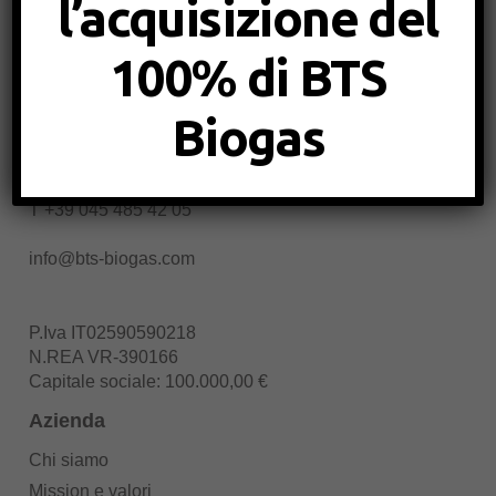
l’acquisizione del
100% di BTS
BTS Biogas Srl
Biogas
Via Vento, 9
37010 Affi (VR)
T
+39 045 485 42 05
info@bts-biogas.com
P.Iva IT02590590218
N.REA VR-390166
Capitale sociale: 100.000,00 €
Azienda
Chi siamo
Mission e valori