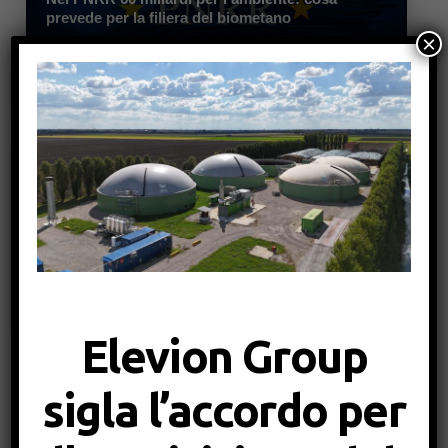
prevede per la filiera del biometano
×
Maggio 2021
BLOG
Tutti dobbiamo dare il nostro contributo per
salvaguardare e “ripristinare il nostro pianeta”
Aprile 2021
Elevion Group
2
Prev
sigla l’accordo per