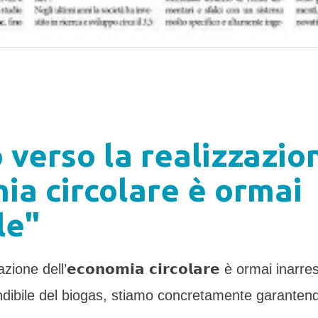
o verso la realizzazio
ia circolare è ormai
le"
one dell’𝗲𝗰𝗼𝗻𝗼𝗺𝗶𝗮 𝗰𝗶𝗿𝗰𝗼𝗹𝗮𝗿𝗲 è ormai inarre
indibile del biogas, stiamo concretamente garantend