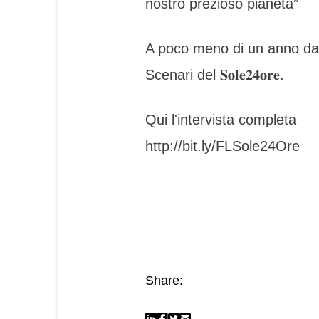
nostro prezioso pianeta”
A poco meno di un anno dal 
Scenari del 𝐒𝐨𝐥𝐞𝟐𝟒𝐨𝐫𝐞.
Qui l'intervista completa
http://bit.ly/FLSole24Ore
Share: