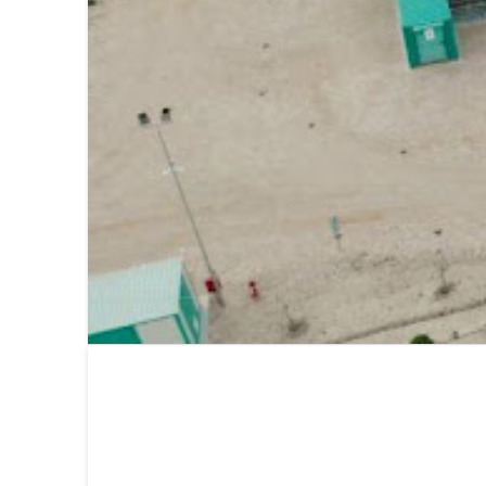
Press & Media
|
Blog
|
Private area