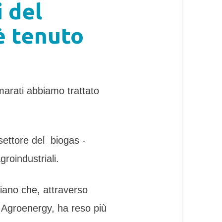
i del
è tenuto
marati abbiamo trattato
 settore del biogas -
roindustriali.
liano che, attraverso
as Agroenergy, ha reso più